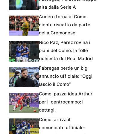
alta dalla Serie A
Audero torna al Como,
niente riscatto da parte
della Cremonese
Nico Paz, Perez rovina i
piani del Como: la folle
richiesta del Real Madrid
Fabregas perde un big,
annuncio ufficiale: “Oggi
lascio il Como”
Como, pazza idea Arthur
per il centrocampo: i
dettagli
Como, arriva il
comunicato ufficiale: