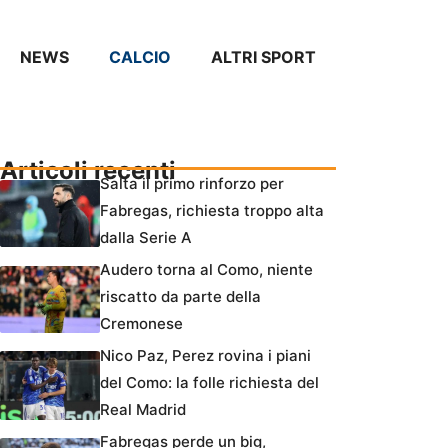
NEWS
CALCIO
ALTRI SPORT
Articoli recenti
Salta il primo rinforzo per
Fabregas, richiesta troppo alta
dalla Serie A
Audero torna al Como, niente
riscatto da parte della
Cremonese
Nico Paz, Perez rovina i piani
del Como: la folle richiesta del
Real Madrid
Fabregas perde un big,