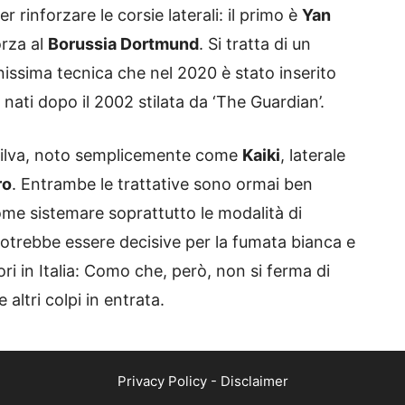
 rinforzare le corsie laterali: il primo è
Yan
orza al
Borussia Dortmund
. Si tratta di un
nissima tecnica che nel 2020 è stato inserito
i nati dopo il 2002 stilata da ‘The Guardian’.
a Silva, noto semplicemente come
Kaiki
, laterale
ro
. Entrambe le trattative sono ormai ben
me sistemare soprattutto le modalità di
trebbe essere decisive per la fumata bianca e
ori in Italia: Como che, però, non si ferma di
altri colpi in entrata.
Privacy Policy
-
Disclaimer