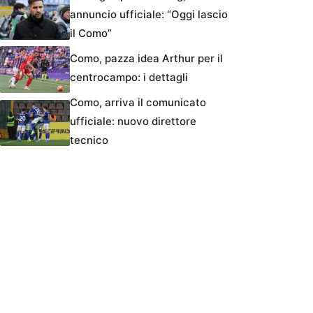
annuncio ufficiale: “Oggi lascio
il Como”
Como, pazza idea Arthur per il
centrocampo: i dettagli
Como, arriva il comunicato
ufficiale: nuovo direttore
tecnico